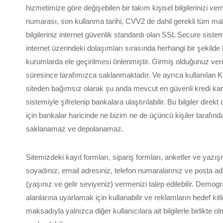
hizmetimize göre değişebilen bir takım kişisel bilgilerinizi ver
numarası, son kullanma tarihi, CVV2 de dahil gerekli tüm mali bi
bilgileriniz internet güvenlik standardı olan SSL Secure sistemi
internet üzerindeki dolaşımları sırasında herhangi bir şekilde b
kurumlarda ele geçirilmesi önlenmiştir. Girmiş olduğunuz verile
süresince tarafımızca saklanmaktadır. Ve ayrıca kullanılan Kred
siteden bağımsız olarak şu anda mevcut en güvenli kredi ka
sistemiyle şifrelenip bankalara ulaştırılabilir. Bu bilgiler dire
için bankalar haricinde ne bizim ne de üçüncü kişiler tarafın
saklanamaz ve depolanamaz.
Sitemizdeki kayıt formları, sipariş formları, anketler ve yazışmal
soyadınız, email adresiniz, telefon numaralarınız ve posta adr
(yaşınız ve gelir seviyeniz) vermenizi talep edilebilir. Demografi
alanlarına uyarlamak için kullanabilir ve reklamların hedef ki
maksadıyla yalnızca diğer kullanıcılara ait bilgilerle birlikte