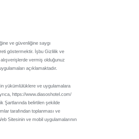
liğine ve güvenliğine saygı
eti göstermektir. İşbu Gizlilik ve
z alışverişlerde vermiş olduğunuz
 ve uygulamaları açıklamaktadır.
işkin yükümlülüklere ve uygulamalara
yrıca, https://www.diasoshotel.com/
k Şartlarında belirtilen şekilde
umlar tarafından toplanması ve
 Web Sitesinin ve mobil uygulamalarının