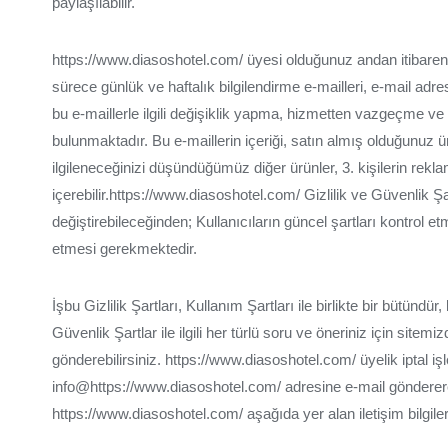
paylaşılabilir.
https://www.diasoshotel.com/ üyesi olduğunuz andan itibaren 
sürece günlük ve haftalık bilgilendirme e-mailleri, e-mail adres
bu e-maillerle ilgili değişiklik yapma, hizmetten vazgeçme v
bulunmaktadır. Bu e-maillerin içeriği, satın almış olduğunuz ürün
ilgileneceğinizi düşündüğümüz diğer ürünler, 3. kişilerin reklam
içerebilir.https://www.diasoshotel.com/ Gizlilik ve Güvenlik Ş
değiştirebileceğinden; Kullanıcıların güncel şartları kontrol etm
etmesi gerekmektedir.
İşbu Gizlilik Şartları, Kullanım Şartları ile birlikte bir bütündür,
Güvenlik Şartlar ile ilgili her türlü soru ve öneriniz için sitem
gönderebilirsiniz. https://www.diasoshotel.com/ üyelik iptal iş
info@https://www.diasoshotel.com/ adresine e-mail göndererek
https://www.diasoshotel.com/ aşağıda yer alan iletişim bilgiler