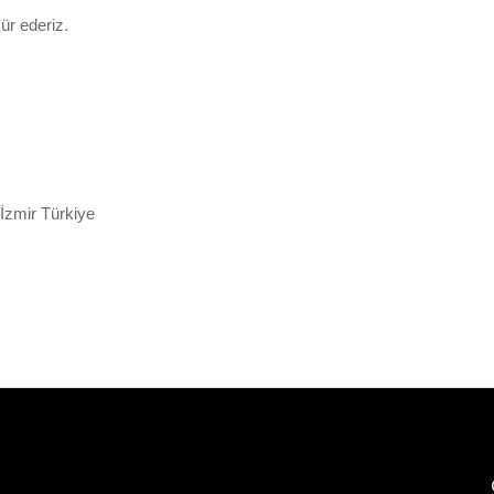
ür ederiz.
İzmir Türkiye