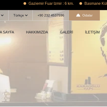
Gaziemir Fuar İzmir : 6 km.
Basmane Kültür Park
Türkçe
+90 232 4537596
Odalar
A SAYFA
HAKKIMIZDA
GALERİ
İLETİŞİM