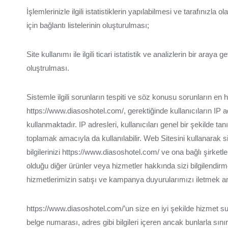
İşlemlerinizle ilgili istatistiklerin yapılabilmesi ve tarafınız
için bağlantı listelerinin oluşturulması;
Site kullanımı ile ilgili ticari istatistik ve analizlerin bir aray
oluştrulması.
Sistemle ilgili sorunların tespiti ve söz konusu sorunların en hı
https://www.diasoshotel.com/, gerektiğinde kullanıcıların IP 
kullanmaktadır. IP adresleri, kullanıcıları genel bir şekilde 
toplamak amacıyla da kullanılabilir. Web Sitesini kullanarak site
bilgilerinizi https://www.diasoshotel.com/ ve ona bağlı şirketl
olduğu diğer ürünler veya hizmetler hakkında sizi bilgilendir
hizmetlerimizin satışı ve kampanya duyurularımızı iletmek ama
https://www.diasoshotel.com/’un size en iyi şekilde hizmet sun
belge numarası, adres gibi bilgileri içeren ancak bunlarla sını